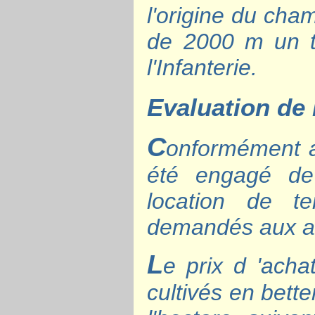
l'origine du cham
de 2000 m un t
l'Infanterie.
Evaluation de 
C
onformément au
été engagé de 
location de t
demandés aux au
L
e prix d 'acha
cultivés en bett