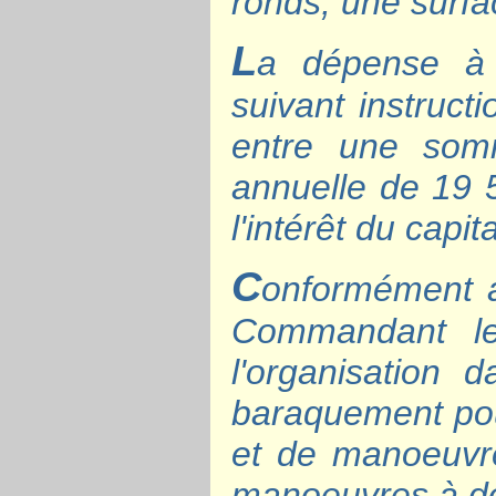
ronds, une surfa
L
a dépense à 
suivant instruct
entre une so
annuelle de 19 
l'intérêt du capita
C
onformément a
Commandant le
l'organisation
baraquement pour
et de manoeuvre
manoeuvres à do