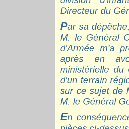
division d'inf
Directeur du Gén
P
ar sa dépêche,
M. le Général 
d'Armée m'a pre
après en avo
ministérielle du
d'un terrain régi
sur ce sujet de
M. le Général G
E
n conséquence 
pièces ci-dessus