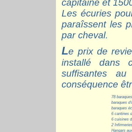
capitaine et 1500
Les écuries pou
paraîssent les 
par cheval.
L
e prix de revi
installé dans 
suffisantes a
conséquence être 
78 baraques 
baraques d'o
baraques éc
6 cantines 
6 cuisines 
2 Infirmerie
Hangars aux