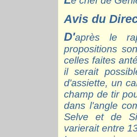
e chef de Géni
Avis du Dire
D'
après le ra
propositions so
celles faites a
il serait possi
d'assiette, un c
champ de tir pou
dans l'angle co
Selve et de S
varierait entre 