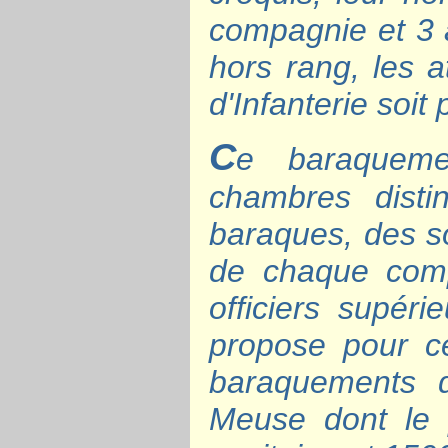
compagnie et 3 a
hors rang, les a
d'Infanterie soi
C
e baraquem
chambres disti
baraques, des so
de chaque compa
officiers supéri
propose pour c
baraquements 
Meuse dont le 