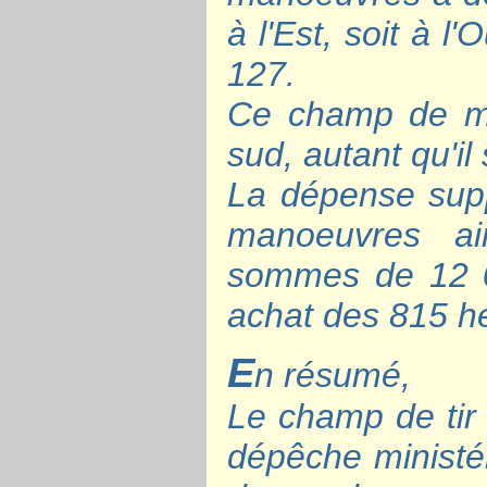
à l'Est, soit à l
127.
Ce champ de ma
sud, autant qu'il
La dépense supp
manoeuvres ain
sommes de 12 0
achat des 815 h
E
n résumé,
Le champ de tir 
dépêche ministér