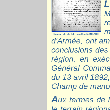
L
M
r
m
Rapport du chef de bataillon MANGARD
d'Armée, ont ame
conclusions des 
région, en exéc
Général Comman
du 13 avril 1892
Champ de manoeu
A
ux termes de l
le terrain régio