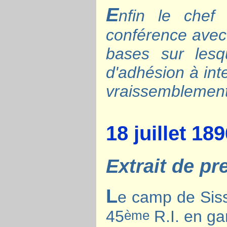
E
nfin le chef
conférence avec 
bases sur lesq
d'adhésion à int
vraissemblement
18 juillet 18
Extrait de pr
L
e camp de Sisso
45
R.I. en gar
ème