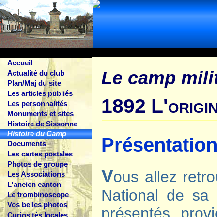
Accueil
Le camp mili
Actualité du club
Plan/Maj du site
Les articles publiés
1892 L'origi
Les personnalités
Monuments et sites
Histoire de Sissonne
Histoire du Camp
Présentation
Documents
Les cartes postales
Photos de groupe
V
ous allez retr
Les Associations
L'ancien canton
National de sa
Le trombinoscope
Vos belles photos
présentés prov
Curiosités locales