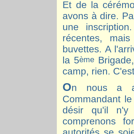
Et de la cérémo
avons à dire. Pa
une inscriptio
récentes, mai
buvettes. A l'
la 5
Brigade,
ème
camp, rien. C'est
O
n nous a a
Commandant le
désir qu'il n'y
comprenons for
autorités se soi