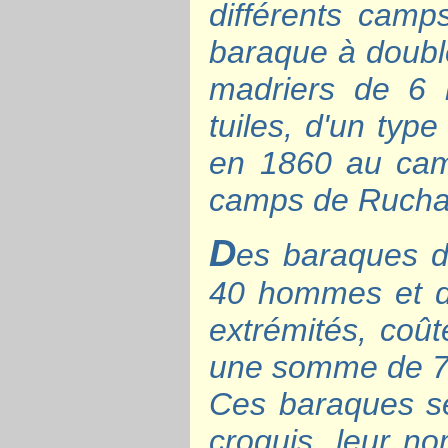
différents camp
baraque à doubl
madriers de 6 
tuiles, d'un typ
en 1860 au cam
camps de Ruchar
D
es baraques d
40 hommes et de
extrémités, coût
une somme de 7
Ces baraques se
croquis, leur n