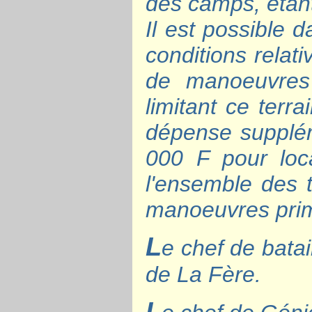
des camps, étant
Il est possible 
conditions relat
de manoeuvres 
limitant ce terr
dépense supplém
000 F pour loc
l'ensemble des t
manoeuvres primi
L
e chef de bata
de La Fère.
L