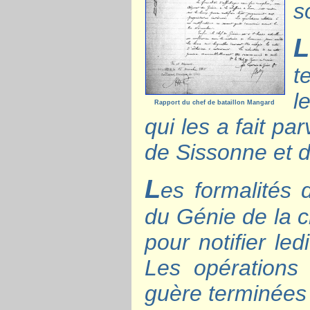
s
L
t
l
Rapport du chef de bataillon Mangard
qui les a fait p
de Sissonne et 
L
es formalités 
du Génie de la c
pour notifier le
Les opérations 
guère terminées