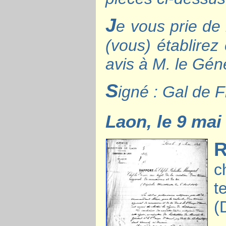
J
e vous prie de 
(vous) établirez
avis à M. le Gé
S
igné : Gal de 
Laon, le 9 mai
c
t
(