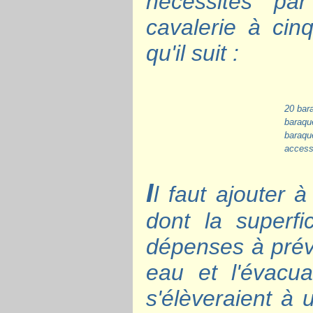
nécessités pa
cavalerie à cin
qu'il suit :
20 bara
baraque
baraqu
accesso
I
l faut ajouter à
dont la superfi
dépenses à prévoi
eau et l'évacu
s'élèveraient 